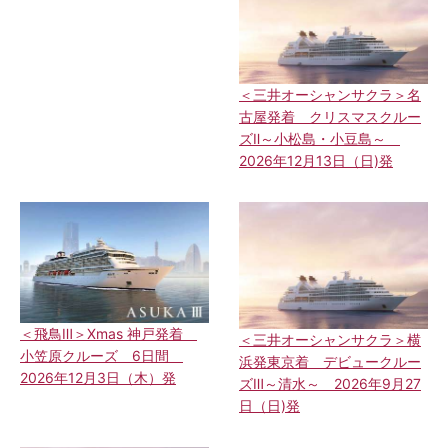
＜三井オーシャンサクラ＞名
古屋発着 クリスマスクルー
ズⅡ～小松島・小豆島～
2026年12月13日（日)発
＜飛鳥Ⅲ＞Xmas 神戸発着
＜三井オーシャンサクラ＞横
小笠原クルーズ 6日間
浜発東京着 デビュークルー
2026年12月3日（木）発
ズⅢ～清水～ 2026年9月27
日（日)発