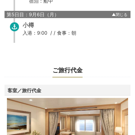
宿泊：船中
第5日目：9月6日（月）
小樽
入港：9:00 / /
食事：朝
ご旅行代金
客室／旅行代金