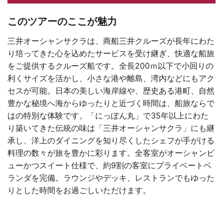
このツアーのここが魅力
三井オーシャンサクラは、商船三井クルーズが長年にわた
り培ってきた心を込めたサービスを受け継ぎ、快適な船旅
をご提供するクルーズ船です。全長200ｍ以下で小回りの
利くサイズを活かし、小さな港や離島、湾内などにもアク
セスが可能。日本の美しい海岸線や、歴史ある港町、自然
豊かな秘境へ海からゆったりと近づく時間は、船旅ならで
はの特別な体験です。「にっぽん丸」で35年以上にわた
り築いてきた伝統の味は「三井オーシャンサクラ」にも継
承し、洋上のダイニングを知り尽くしたシェフが手がける
料理の数々が旅を豊かに彩ります。全客室がオーシャンビ
ューかつスイート仕様で、約9割の客室にプライベートベ
ランダを完備。ラウンジやデッキ、レストランでもゆった
りとした時間をお過ごしいただけます。