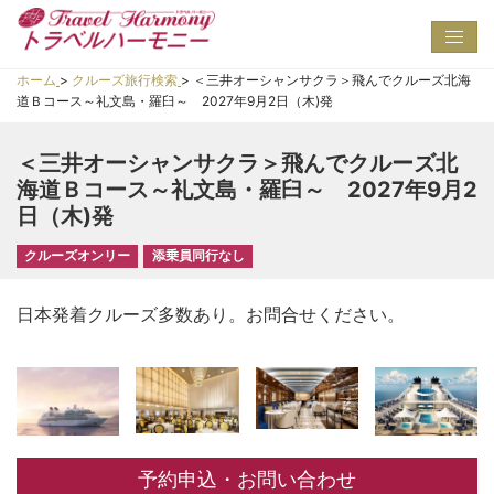
Toggl
navig
ホーム
>
クルーズ旅行検索
>
＜三井オーシャンサクラ＞飛んでクルーズ北海
道Ｂコース～礼文島・羅臼～ 2027年9月2日（木)発
＜三井オーシャンサクラ＞飛んでクルーズ北
海道Ｂコース～礼文島・羅臼～ 2027年9月2
日（木)発
クルーズオンリー
添乗員同行なし
日本発着クルーズ多数あり。お問合せください。
予約申込・お問い合わせ