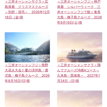
＜三井オーシャンサクラ＞広
＜三井オーシャンフジ＞神戸
島発着 クリスマスクルーズ
発着 シルバーウィーク 三
～別府・宿毛～ 2026年12月
井オーシャンフジで航く奄美
18日（金)発
大島・種子島クルーズ 2026
年9月19日(土)発
＜三井オーシャンフジ＞熊野
＜三井オーシャンサクラ＞飛
大花火大会と夏の済州島・鹿
んでクルーズ沖縄Aコース～
児島・種子島クルーズ 2026
久米島・西表島～ 2027年1
年8月16日(日)発
月24日（日)発