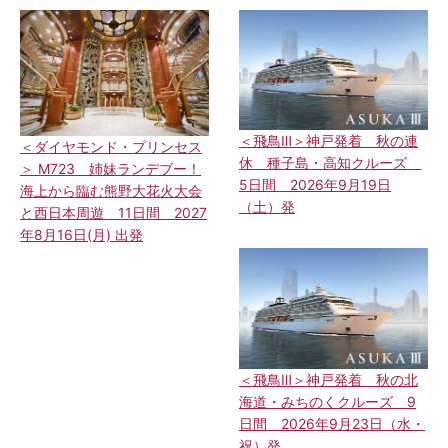
＜飛鳥Ⅲ＞神戸発着 秋の連
＜ダイヤモンド・プリンセス
休 種子島・高知クルーズ
＞ M723 姉妹ランデブー！
5日間 2026年9月19日
海上から臨む熊野大花火大会
（土）発
と西日本周遊 11日間 2027
年8月16日(月) 出発
＜飛鳥Ⅲ＞神戸発着 秋の北
海道・みちのくクルーズ 9
日間 2026年9月23日（水・
祝）発