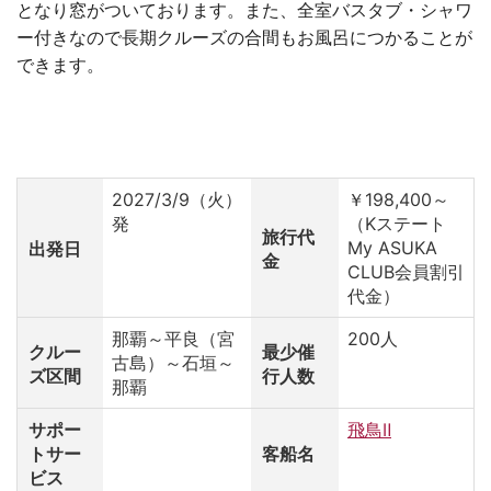
となり窓がついております。また、全室バスタブ・シャワ
ー付きなので長期クルーズの合間もお風呂につかることが
できます。
2027/3/9（火）
￥198,400～
発
（Kステート
旅行代
My ASUKA
出発日
金
CLUB会員割引
代金）
那覇～平良（宮
200人
クルー
最少催
古島）～石垣～
ズ区間
行人数
那覇
サポー
飛鳥Ⅱ
トサー
客船名
ビス