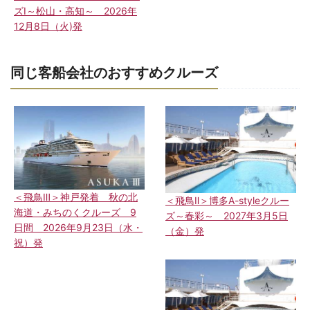
ズⅠ～松山・高知～ 2026年
12月8日（火)発
同じ客船会社のおすすめクルーズ
＜飛鳥Ⅲ＞神戸発着 秋の北
＜飛鳥Ⅱ＞博多A-styleクルー
海道・みちのくクルーズ 9
ズ～春彩～ 2027年3月5日
日間 2026年9月23日（水・
（金）発
祝）発