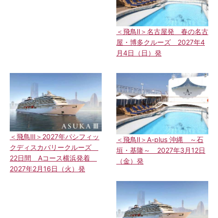
＜飛鳥Ⅱ＞名古屋発 春の名古
屋・博多クルーズ 2027年4
月4日（日）発
＜飛鳥Ⅲ＞2027年パシフィッ
＜飛鳥Ⅱ＞A-plus 沖縄 ～石
クディスカバリークルーズ
垣・基隆～ 2027年3月12日
22日間 Aコース横浜発着
（金）発
2027年2月16日（火）発