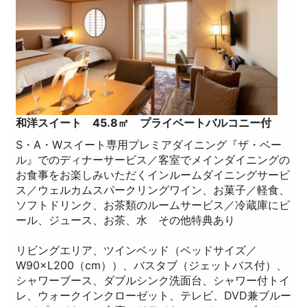
和洋スイート 45.8㎡ プライベートバルコニー付
S・A・Wスイート専用プレミアダイニング『ザ・ベー
ル』でのディナーサービス／客室でメインダイニングの
お食事をお楽しみいただくインルームダイニングサービ
ス／ウェルカムスパークリングワイン、お菓子／軽食、
ソフトドリンク、お茶類のルームサービス／冷蔵庫にビ
ール、ジュース、お茶、水 その他特典あり
リビングエリア、ツインベッド（ベッドサイズ／
W90×L200（cm））、バスタブ（ジェットバス付）、
シャワーブース、ダブルシンク洗面台、シャワー付トイ
レ、ウォークインクローゼット、テレビ、DVD兼ブルー