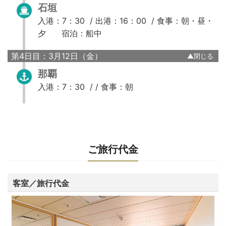
石垣
入港：7：30 /
出港：16：00 /
食事：朝・昼・
夕
宿泊：船中
第4日目：3月12日（金）
那覇
入港：7：30 / /
食事：朝
ご旅行代金
客室／旅行代金