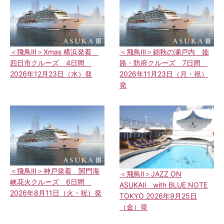
＜飛鳥Ⅲ＞Xmas 横浜発着
＜飛鳥Ⅲ＞錦秋の瀬戸内 姫
四日市クルーズ 4日間
路・防府クルーズ 7日間
2026年12月23日（水）発
2026年11月23日（月・祝）
発
＜飛鳥Ⅲ＞神戸発着 関門海
＜飛鳥Ⅱ＞JAZZ ON
峡花火クルーズ 6日間
ASUKAⅡ with BLUE NOTE
2026年8月11日（火・祝）発
TOKYO 2026年9月25日
（金）発