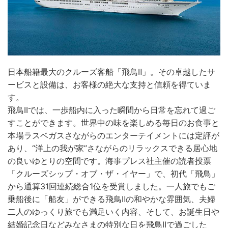
日本船籍最大のクルーズ客船「飛鳥Ⅱ」。その卓越したサ
ービスと設備は、お客様の絶大な支持と信頼を得ていま
す。
飛鳥IIでは、一歩船内に入った瞬間から日常を忘れて過ご
すことができます。世界中の味を楽しめる毎日のお食事と
本場ラスベガスさながらのエンターテイメントには定評が
あり、“洋上の我が家”さながらのリラックスできる居心地
の良いゆとりの空間です。海事プレス社主催の読者投票
「クルーズシップ・オブ・ザ・イヤー」で、初代「飛鳥」
から通算31回連続総合1位を受賞しました。一人旅でもご
乗船後に「船友」ができる飛鳥Ⅱの和やかな雰囲気、夫婦
二人のゆっくり旅でも満足いく内容、そして、お誕生日や
結婚記念日などみなさまの特別な日を飛鳥IIで過ごした