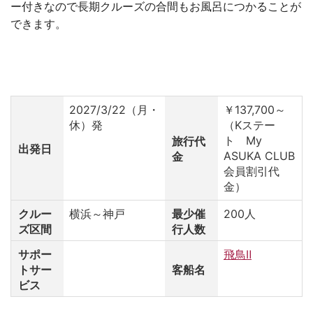
ー付きなので長期クルーズの合間もお風呂につかることが
できます。
2027/3/22（月・
￥137,700～
休）発
（Kステー
ト My
旅行代
出発日
ASUKA CLUB
金
会員割引代
金）
クルー
横浜～神戸
最少催
200人
ズ区間
行人数
サポー
飛鳥Ⅱ
トサー
客船名
ビス