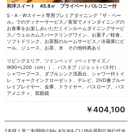
和洋スイート 45.8㎡ プライベートバルコニー付
S・A・Wスイート専用プレミアダイニング『ザ・ベー
ル』でのディナーサービス／客室でメインダイニングの
お食事をお楽しみいただくインルームダイニングサービ
ス／ウェルカムスパークリングワイン、お菓子／軽食、
ソフトドリンク、お茶類のルームサービス／冷蔵庫にビ
ール、ジュース、お茶、水 その他特典あり
リビングエリア、ツインベッド（ベッドサイズ／
W90×L200（cm））、バスタブ（ジェットバス付）、
シャワーブース、ダブルシンク洗面台、シャワー付トイ
レ、ウォークインクローゼット、テレビ、DVD兼ブルー
レイプレイヤー、金庫、ドライヤー、バスローブ、バス
アメニティ、双眼鏡
￥404,100
2名様１室ご利用時のMy ASUKA CLUB会員割引旅行代金