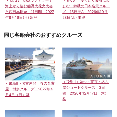
＞ M723 姉妹ランデブー！
＞ M631 ゆったり優雅に楽
海上から臨む熊野大花火大会
しむ 錦秋の日本名景クルー
と西日本周遊 11日間 2027
ズ 15日間A 2026年10月
年8月16日(月) 出発
28日(水) 出発
同じ客船会社のおすすめクルーズ
＜飛鳥Ⅲ＞Xmas 東京・名古
＜飛鳥Ⅱ＞名古屋発 春の名古
屋ショートクルーズ 3日
屋・博多クルーズ 2027年4
間 2026年12月17日（木）
月4日（日）発
発