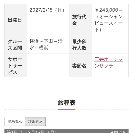
2027/2/15（月）
￥243,000～
（オーシャン
旅行代
出発日
ビュースイー
金
ト）
横浜～下田～清
クルー
最少催
水～横浜
ズ区間
行人数
サポー
三井オーシャ
トサー
客船名
ンサクラ
ビス
旅程表
簡易表示
詳細表示
第1日目：2月15日（月）