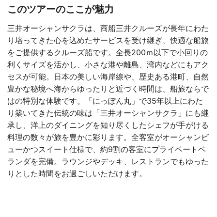
このツアーのここが魅力
三井オーシャンサクラは、商船三井クルーズが長年にわた
り培ってきた心を込めたサービスを受け継ぎ、快適な船旅
をご提供するクルーズ船です。全長200ｍ以下で小回りの
利くサイズを活かし、小さな港や離島、湾内などにもアク
セスが可能。日本の美しい海岸線や、歴史ある港町、自然
豊かな秘境へ海からゆったりと近づく時間は、船旅ならで
はの特別な体験です。「にっぽん丸」で35年以上にわた
り築いてきた伝統の味は「三井オーシャンサクラ」にも継
承し、洋上のダイニングを知り尽くしたシェフが手がける
料理の数々が旅を豊かに彩ります。全客室がオーシャンビ
ューかつスイート仕様で、約9割の客室にプライベートベ
ランダを完備。ラウンジやデッキ、レストランでもゆった
りとした時間をお過ごしいただけます。