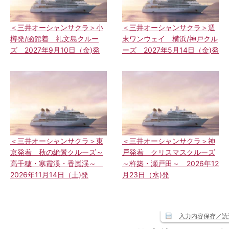
＜三井オーシャンサクラ＞小
＜三井オーシャンサクラ＞週
樽発/函館着 礼文島クルー
末ワンウェイ 横浜/神戸クル
ズ 2027年9月10日（金)発
ーズ 2027年5月14日（金)発
＜三井オーシャンサクラ＞東
＜三井オーシャンサクラ＞神
京発着 秋の絶景クルーズ～
戸発着 クリスマスクルーズ
高千穂・寒霞渓・香嵐渓～
～杵築・瀬戸田～ 2026年12
2026年11月14日（土)発
月23日（水)発