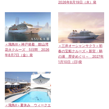
2026年8月19日（水）発
＜飛鳥Ⅲ＞神戸発着 館山湾
＜三井オーシャンサクラ＞初
花火クルーズ 5日間 2026
春の宝船クルーズ～新宮・鞆
年8月7日（金）発
の浦 歴史めぐり～ 2027年
1月10日（日)発
＜飛鳥Ⅱ＞夏休み ウィークエ