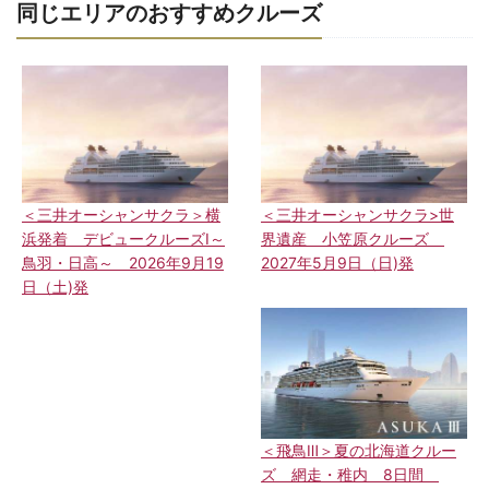
同じエリアのおすすめクルーズ
＜三井オーシャンサクラ＞横
＜三井オーシャンサクラ>世
浜発着 デビュークルーズⅠ～
界遺産 小笠原クルーズ
鳥羽・日高～ 2026年9月19
2027年5月9日（日)発
日（土)発
＜飛鳥Ⅲ＞夏の北海道クルー
ズ 網走・稚内 8日間