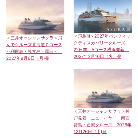
＜飛鳥Ⅲ＞2027年パシフィッ
＜三井オーシャンサクラ＞飛
クディスカバリークルーズ
んでクルーズ北海道Ｃコース
22日間 Aコース横浜発着
～利尻島・礼文島・羅臼～
2027年2月16日（火）発
2027年9月6日（月)発
＜三井オーシャンサクラ＞神
戸発着 ニューイヤー 南西
諸島・台湾クルーズ 2026年
12月26日（土)発