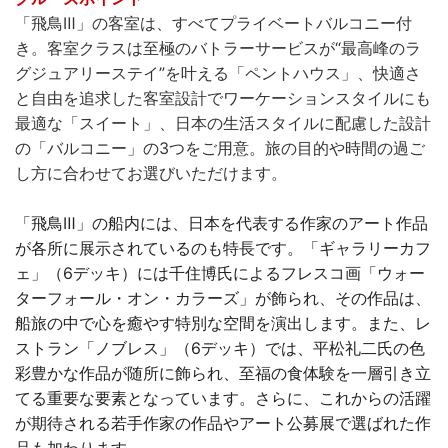
「飛鳥Ⅲ」の客室は、すべてプライベートバルコニー付
き。客室クラスは至極のバトラーサービスが“最高峰のラ
グジュアリーステイ”を叶える「ペントハウス」、快適さ
と自由を追求した客室設計でワーケーションスタイルにも
最適な「スイート」、日本の生活スタイルに配慮した設計
の「バルコニー」の3つをご用意。旅の目的や時間の過ご
し方に合わせてお選びいただけます。
「飛鳥Ⅲ」の船内には、日本を代表する作家のアート作品
が各所に展示されているのも特長です。「ギャラリーカフ
ェ」（6デッキ）には千住博氏によるフレスコ画「ウォー
ターフォール・オン・カラーズ」が飾られ、その作品は、
船旅の中で心を癒やす特別な空間を演出します。また、レ
ストラン「ノブレス」（6デッキ）では、平松礼二氏の色
彩豊かな作品が随所に飾られ、至福の食体験を一層引き立
てる重要な要素となっています。さらに、これからの活躍
が期待される若手作家の作品やアート公募展で選ばれた作