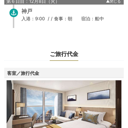
第６日目：12月8日（火）
神戸
入港：9:00 / /
食事：朝
宿泊：船中
ご旅行代金
客室／旅行代金