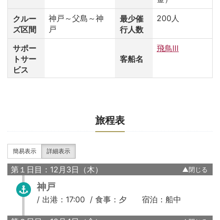
神戸～父島～神
200人
クルー
最少催
戸
ズ区間
行人数
サポー
飛鳥Ⅲ
トサー
客船名
ビス
旅程表
簡易表示
詳細表示
第１日目：12月3日（木）
神戸
/
出港：17:00 /
食事：夕
宿泊：船中