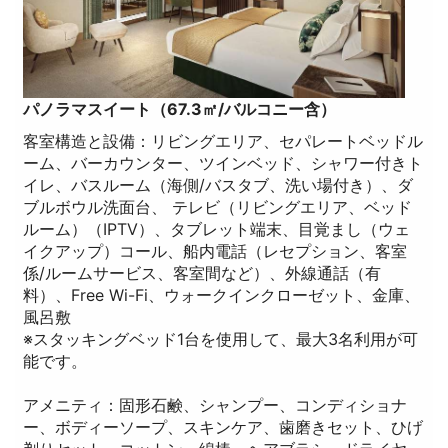
パノラマスイート（67.3㎡/バルコニー含）
客室構造と設備：リビングエリア、セパレートベッドル
ーム、バーカウンター、ツインベッド、シャワー付きト
イレ、バスルーム（海側/バスタブ、洗い場付き）、ダ
ブルボウル洗面台、 テレビ（リビングエリア、ベッド
ルーム）（IPTV）、タブレット端末、目覚まし（ウェ
イクアップ）コール、船内電話（レセプション、客室
係/ルームサービス、客室間など）、外線通話（有
料）、Free Wi-Fi、ウォークインクローゼット、金庫、
風呂敷
※スタッキングベッド1台を使用して、最大3名利用が可
能です。
アメニティ：固形石鹸、シャンプー、コンディショナ
ー、ボディーソープ、スキンケア、歯磨きセット、ひげ