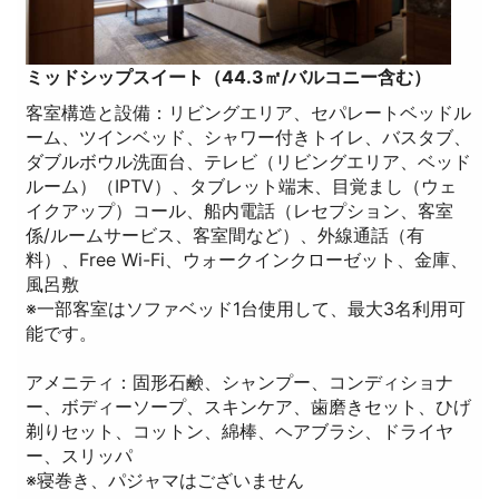
ミッドシップスイート（44.3㎡/バルコニー含む）
客室構造と設備：リビングエリア、セパレートベッドル
ーム、ツインベッド、シャワー付きトイレ、バスタブ、
ダブルボウル洗面台、テレビ（リビングエリア、ベッド
ルーム）（IPTV）、タブレット端末、目覚まし（ウェ
イクアップ）コール、船内電話（レセプション、客室
係/ルームサービス、客室間など）、外線通話（有
料）、Free Wi-Fi、ウォークインクローゼット、金庫、
風呂敷
※一部客室はソファベッド1台使用して、最大3名利用可
能です。
アメニティ：固形石鹸、シャンプー、コンディショナ
ー、ボディーソープ、スキンケア、歯磨きセット、ひげ
剃りセット、コットン、綿棒、ヘアブラシ、ドライヤ
ー、スリッパ
※寝巻き、パジャマはございません