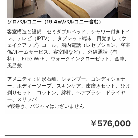
ソロバルコニー（19.4㎡/バルコニー含む）
客室構造と設備：セミダブルベッド、シャワー付きトイ
レ、テレビ（IPTV）、タブレット端末、目覚まし（ウ
ェイクアップ）コール、船内電話（レセプション、客室
係/ルームサービス、客室間など）、外線通話（有
料）、Free Wi-Fi、ウォークインクローゼット、金庫、
風呂敷
アメニティ：固形石鹸、シャンプー、コンディショナ
ー、ボディーソープ、スキンケア、歯磨きセット、ひげ
剃りセット、コットン、綿棒、ヘアブラシ、ドライヤ
ー、スリッパ
※寝巻き、パジャマはございません
￥576,000