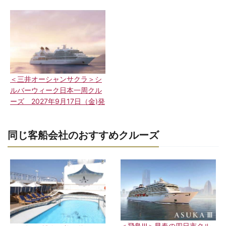
＜三井オーシャンサクラ＞シ
ルバーウィーク日本一周クル
ーズ 2027年9月17日（金)発
同じ客船会社のおすすめクルーズ
＜飛鳥Ⅲ＞早春の四日市クル