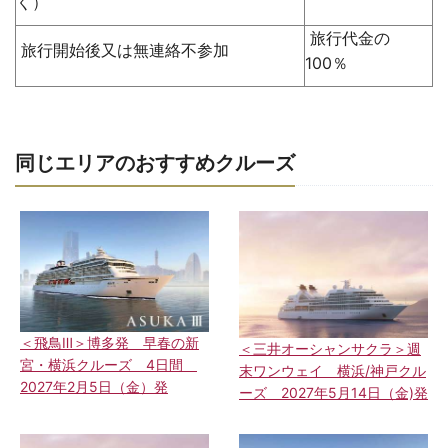
く）
旅行代金の
旅行開始後又は無連絡不参加
100％
同じエリアのおすすめクルーズ
＜飛鳥Ⅲ＞博多発 早春の新
＜三井オーシャンサクラ＞週
宮・横浜クルーズ 4日間
末ワンウェイ 横浜/神戸クル
2027年2月5日（金）発
ーズ 2027年5月14日（金)発