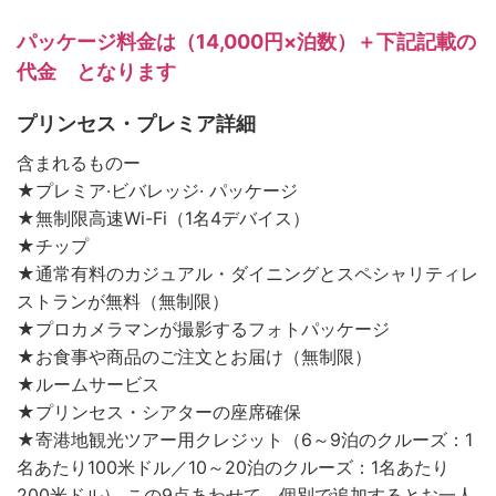
パッケージ料金は（14,000円×泊数）＋下記記載の
代金 となります
プリンセス・プレミア詳細
含まれるものー
★プレミア·ビバレッジ· パッケージ
★無制限高速Wi-Fi（1名4デバイス）
★チップ
★通常有料のカジュアル・ダイニングとスペシャリティレ
ストランが無料（無制限）
★プロカメラマンが撮影するフォトパッケージ
★お食事や商品のご注文とお届け（無制限）
★ルームサービス
★プリンセス・シアターの座席確保
★寄港地観光ツアー用クレジット（6～9泊のクルーズ：1
名あたり100米ドル／10～20泊のクルーズ：1名あたり
200米ドル） この9点あわせて、個別で追加するとお一人