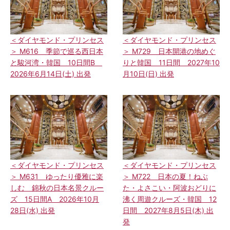
＜ダイヤモンド・プリンセス
＜ダイヤモンド・プリンセス
＞ M616 季節で巡る西日本
＞ M729 日本開港の地めぐ
と駿河湾・韓国 10日間B
りと韓国 11日間 2027年10
2026年6月14日(土) 出発
月10日(日) 出発
＜ダイヤモンド・プリンセス
＜ダイヤモンド・プリンセス
＞ M631 ゆったり優雅に楽
＞ M722 日本の夏！ねぶ
しむ 錦秋の日本名景クルー
た・よさこい・阿波おどりに
ズ 15日間A 2026年10月
沸く周遊クルーズ・韓国 12
28日(水) 出発
日間 2027年8月5日(木) 出
発