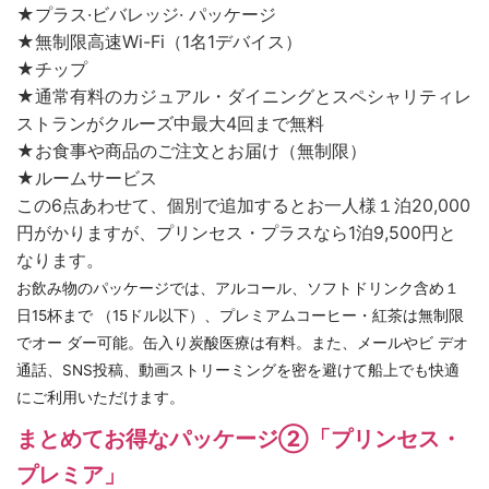
★プラス·ビバレッジ· パッケージ
★無制限高速Wi-Fi（1名1デバイス）
★チップ
★通常有料のカジュアル・ダイニングとスペシャリティレ
ストランがクルーズ中最大4回まで無料
★お食事や商品のご注文とお届け（無制限）
★ルームサービス
この6点あわせて、個別で追加するとお一人様１泊20,000
円がかりますが、プリンセス・プラスなら1泊9,500円と
なります。
お飲み物のパッケージでは、アルコール、ソフトドリンク含め１
日15杯まで （15ドル以下）、プレミアムコーヒー・紅茶は無制限
でオー ダー可能。缶入り炭酸医療は有料。また、メールやビ デオ
通話、SNS投稿、動画ストリーミングを密を避けて船上でも快適
にご利用いただけます。
まとめてお得なパッケージ②「プリンセス・
プレミア」