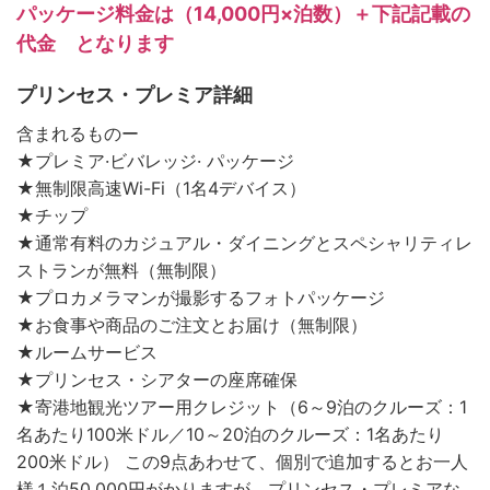
パッケージ料金は（14,000円×泊数）＋下記記載の
代金 となります
プリンセス・プレミア詳細
含まれるものー
★プレミア·ビバレッジ· パッケージ
★無制限高速Wi-Fi（1名4デバイス）
★チップ
★通常有料のカジュアル・ダイニングとスペシャリティレ
ストランが無料（無制限）
★プロカメラマンが撮影するフォトパッケージ
★お食事や商品のご注文とお届け（無制限）
★ルームサービス
★プリンセス・シアターの座席確保
★寄港地観光ツアー用クレジット（6～9泊のクルーズ：1
名あたり100米ドル／10～20泊のクルーズ：1名あたり
200米ドル） この9点あわせて、個別で追加するとお一人
様１泊50,000円がかりますが、プリンセス・プレミアな