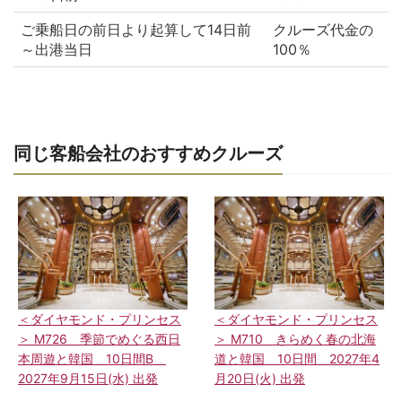
ご乗船日の前日より起算して14日前
クルーズ代金の
～出港当日
100％
同じ客船会社のおすすめクルーズ
＜ダイヤモンド・プリンセス
＜ダイヤモンド・プリンセス
＞ M726 季節でめぐる西日
＞ M710 きらめく春の北海
本周遊と韓国 10日間B
道と韓国 10日間 2027年4
2027年9月15日(水) 出発
月20日(火) 出発