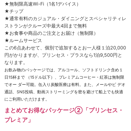
★無制限高速Wi-Fi（1名1デバイス）
★チップ
★通常有料のカジュアル・ダイニングとスペシャリティレ
ストランがクルーズ中最大4回まで無料
★お食事や商品のご注文とお届け（無制限）
★ルームサービス
この6点あわせて、個別で追加するとお一人様１泊20,000
円がかりますが、プリンセス・プラスなら1泊9,500円と
なります。
お飲み物のパッケージでは、アルコール、ソフトドリンク含め１
日15杯まで （15ドル以下）、プレミアムコーヒー・紅茶は無制限
でオー ダー可能。缶入り炭酸医療は有料。また、メールやビ デオ
通話、SNS投稿、動画ストリーミングを密を避けて船上でも快適
にご利用いただけます。
まとめてお得なパッケージ②「プリンセス・
プレミア」