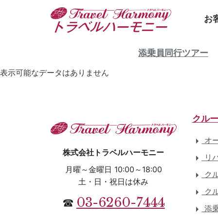
お
添乗員同行ツアー
表示可能なデータはありません
クル
オー
株式会社トラベルハーモニー
リバ
月曜～金曜日 10:00～18:00
クル
土・日・祝日は休み
クル
03-6260-7444
☎
添乗