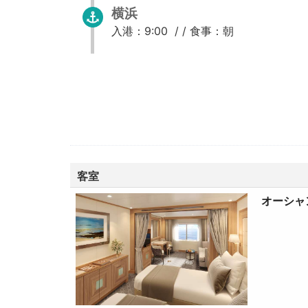
横浜
入港：9:00 / /
食事：朝
客室
オーシャ