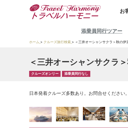
お
添乗員同行ツアー
ホーム
>
クルーズ旅行検索
>
＜三井オーシャンサクラ＞秋の伊豆諸
＜三井オーシャンサクラ＞秋
クルーズオンリー
添乗員同行なし
日本発着クルーズ多数あり。お問合せください