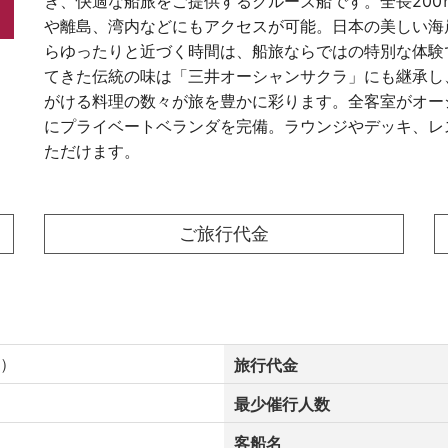
ぎ、快適な船旅をご提供するクルーズ船です。全長20
や離島、湾内などにもアクセスが可能。日本の美しい海
らゆったりと近づく時間は、船旅ならではの特別な体験
てきた伝統の味は「三井オーシャンサクラ」にも継承し
がける料理の数々が旅を豊かに彩ります。全客室がオー
にプライベートベランダを完備。ラウンジやデッキ、レ
ただけます。
ご旅行代金
水）
旅行代金
最少催行人数
客船名