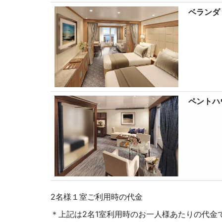
ベランダ
ペントハ
2名様１室ご利用時の代金
＊上記は2名1室利用時のお一人様あたりの代金