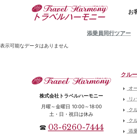
お
添乗員同行ツアー
表示可能なデータはありません
クル
オー
株式会社トラベルハーモニー
リバ
月曜～金曜日 10:00～18:00
クル
土・日・祝日は休み
クル
03-6260-7444
☎
添乗