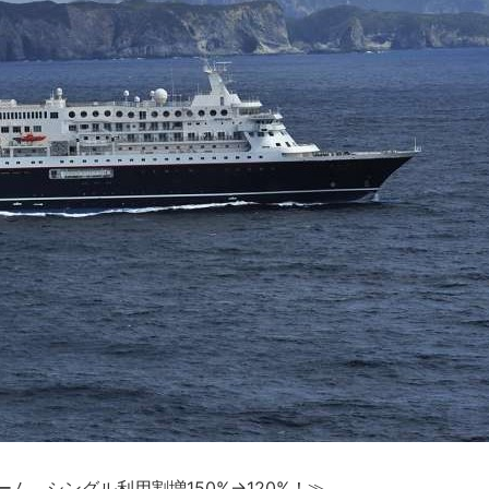
ム、シングル利用割増150%→120%！≫