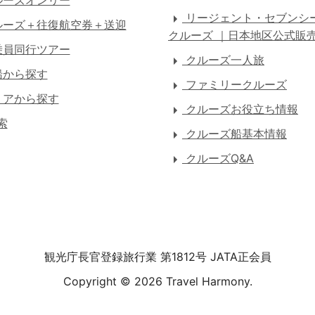
ーズオンリー
リージェント・セブンシ
ーズ＋往復航空券＋送迎
クルーズ ｜日本地区公式販
員同行ツアー
クルーズ一人旅
船から探す
ファミリークルーズ
アから探す
クルーズお役立ち情報
索
クルーズ船基本情報
クルーズQ&A
観光庁長官登録旅行業 第1812号 JATA正会員
Copyright ©
2026 Travel Harmony.