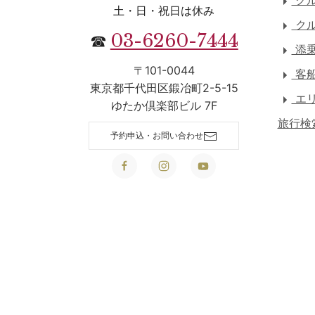
クル
土・日・祝日は休み
クル
03-6260-7444
☎
添乗
〒101-0044
客
東京都千代田区鍛冶町2-5-15
エリ
ゆたか倶楽部ビル 7F
旅行検
予約申込・お問い合わせ