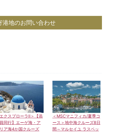
寄港地のお問い合わせ
エクスプローラⅡ＞【添
＜MSCマニフィカ/夏季コ
員同行】エーゲ海・ア
ース＞地中海クルーズ8日
リア海4か国クルーズ
間～マルセイユ ラスペッ