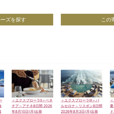
ルーズを探す
この
ー
＜エクスプローラⅡ＞ベネ
＜エクスプローラⅢ＞バ
＜
海
チア～アテネ8日間 2026
ルセロナ～リスボン8日間
乗
週
年8月10日(月)出発
2026年8月3日(月)出発
ド