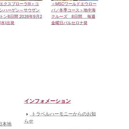
エクスプローラⅢ＞コ
＜MSCワールドエウロー
ンハーゲン～サウザン
パ／冬季コース＞地中海
トン8日間 2026年9月2
クルーズ 8日間 毎週
(水)出発
金曜日バルセロナ発
インフォメーション
トラベルハーモニーからのお知
らせ
日本地