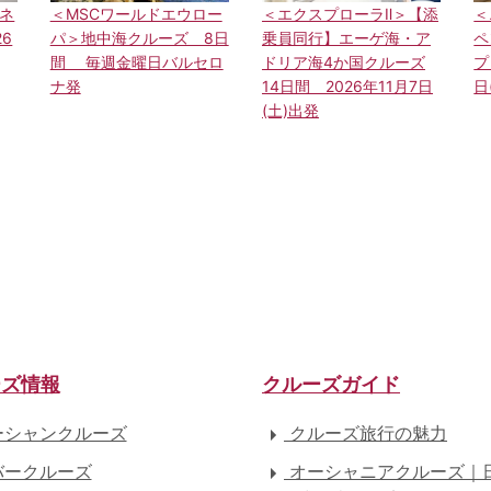
ネ
＜MSCワールドエウロー
＜エクスプローラⅡ＞【添
＜
6
パ＞地中海クルーズ 8日
乗員同行】エーゲ海・ア
ペ
間 毎週金曜日バルセロ
ドリア海4か国クルーズ
プ
ナ発
14日間 2026年11月7日
日
(土)出発
ーズ情報
クルーズガイド
シャンクルーズ
クルーズ旅行の魅力
ークルーズ
オーシャニアクルーズ｜