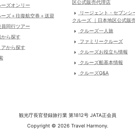
区公式販売代理店
ーズオンリー
リージェント・セブンシ
ーズ＋往復航空券＋送迎
クルーズ ｜日本地区公式販
員同行ツアー
クルーズ一人旅
船から探す
ファミリークルーズ
アから探す
クルーズお役立ち情報
索
クルーズ船基本情報
クルーズQ&A
観光庁長官登録旅行業 第1812号 JATA正会員
Copyright ©
2026 Travel Harmony.