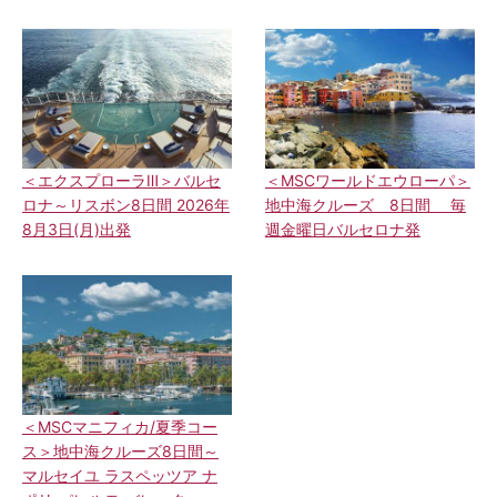
＜エクスプローラⅢ＞バルセ
＜MSCワールドエウローパ＞
ロナ～リスボン8日間 2026年
地中海クルーズ 8日間 毎
8月3日(月)出発
週金曜日バルセロナ発
＜MSCマニフィカ/夏季コー
ス＞地中海クルーズ8日間～
マルセイユ ラスペッツア ナ