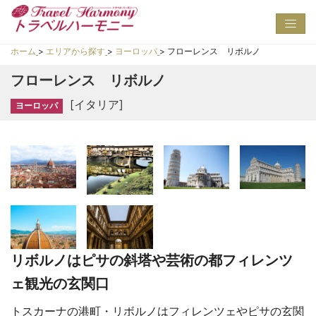
Toggl
navig
ホーム
>
エリアから探す
>
ヨーロッパ
>
フローレンス リボルノ
フローレンス リボルノ
[イタリア]
ヨーロッパ
リボルノはピサの斜塔や芸術の都フィレンツ
ェ観光の玄関口
トスカーナの港町・リボルノはフィレンツェやピサの玄関