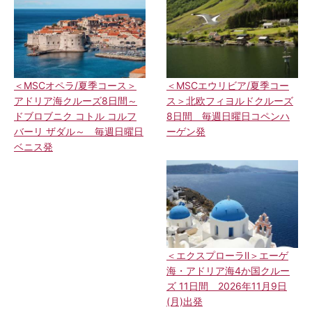
＜MSCエウリビア/夏季コー
＜MSCオペラ/夏季コース＞
ス＞北欧フィヨルドクルーズ
アドリア海クルーズ8日間～
8日間 毎週日曜日コペンハ
ドブロブニク コトル コルフ
ーゲン発
バーリ ザダル～ 毎週日曜日
ベニス発
＜エクスプローラⅡ＞エーゲ
海・アドリア海4か国クルー
ズ 11日間 2026年11月9日
(月)出発