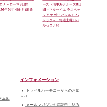
ロナ～ローマ8日間
ース＞地中海クルーズ8日
026年9月14日(月)出発
間～マルセイユ ラスペッ
ツア ナポリ パレルモ バ
レッタ～ 毎週土曜日バ
ルセロナ発
インフォメーション
トラベルハーモニーからのお知
らせ
日本地
メールマガジンの購読申し込み