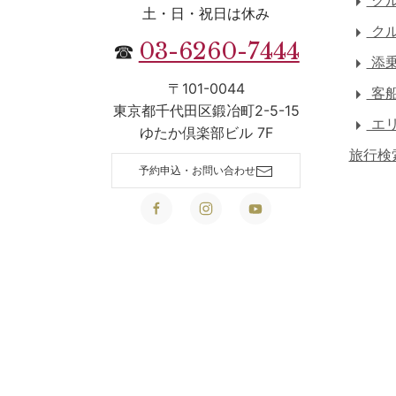
クル
土・日・祝日は休み
クル
03-6260-7444
☎
添乗
〒101-0044
客
東京都千代田区鍛冶町2-5-15
エリ
ゆたか倶楽部ビル 7F
旅行検
予約申込・お問い合わせ