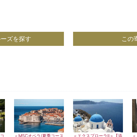
ルーズを探す
この
季コ
＜MSCオペラ/夏季コース
＜エクスプローラⅡ＞【添
＜