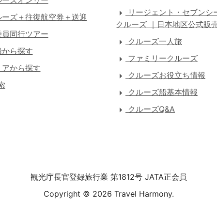
ーズオンリー
リージェント・セブンシ
ーズ＋往復航空券＋送迎
クルーズ ｜日本地区公式販
員同行ツアー
クルーズ一人旅
船から探す
ファミリークルーズ
アから探す
クルーズお役立ち情報
索
クルーズ船基本情報
クルーズQ&A
観光庁長官登録旅行業 第1812号 JATA正会員
Copyright ©
2026 Travel Harmony.