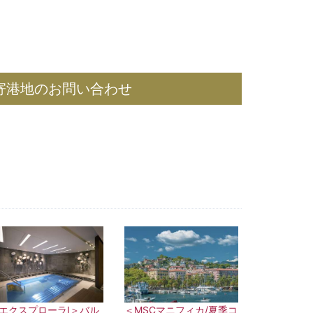
寄港地のお問い合わせ
エクスプローラⅠ＞バル
＜MSCマニフィカ/夏季コ