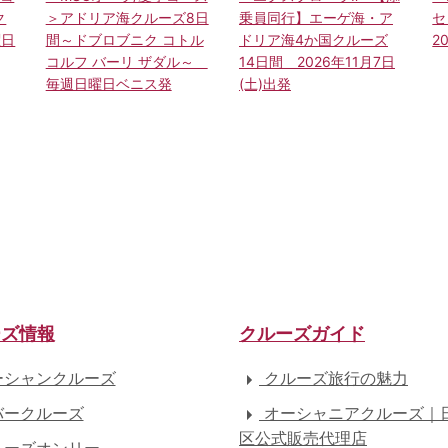
ク
＞アドリア海クルーズ8日
乗員同行】エーゲ海・ア
セ
曜日
間～ドブロブニク コトル
ドリア海4か国クルーズ
2
コルフ バーリ ザダル～
14日間 2026年11月7日
毎週日曜日ベニス発
(土)出発
ーズ情報
クルーズガイド
シャンクルーズ
クルーズ旅行の魅力
ークルーズ
オーシャニアクルーズ｜
区公式販売代理店