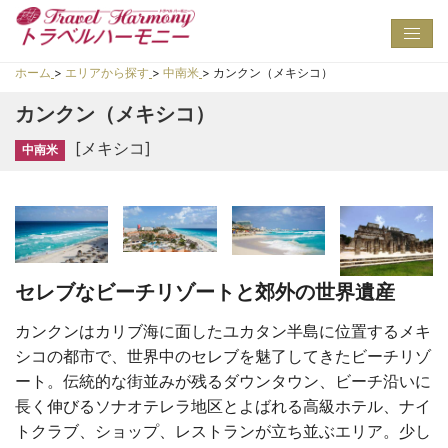
Toggl
navig
ホーム
>
エリアから探す
>
中南米
>
カンクン（メキシコ）
カンクン（メキシコ）
[メキシコ]
中南米
セレブなビーチリゾートと郊外の世界遺産
カンクンはカリブ海に面したユカタン半島に位置するメキ
シコの都市で、世界中のセレブを魅了してきたビーチリゾ
ート。伝統的な街並みが残るダウンタウン、ビーチ沿いに
長く伸びるソナオテレラ地区とよばれる高級ホテル、ナイ
トクラブ、ショップ、レストランが立ち並ぶエリア。少し