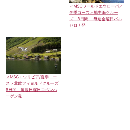
＜MSCワールドエウローパ／
冬季コース＞地中海クルー
ズ 8日間 毎週金曜日バル
セロナ発
＜MSCエウリビア/夏季コー
ス＞北欧フィヨルドクルーズ
8日間 毎週日曜日コペンハ
ーゲン発