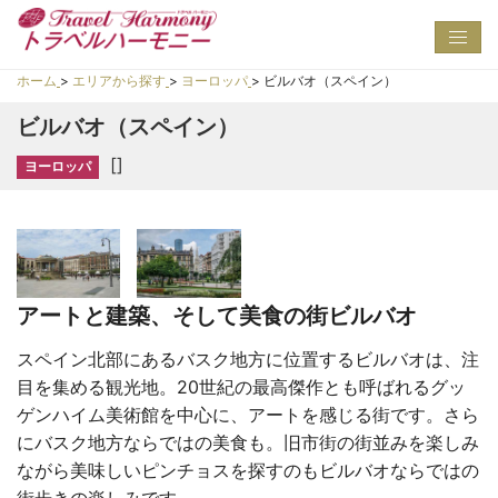
Toggl
navig
ホーム
>
エリアから探す
>
ヨーロッパ
>
ビルバオ（スペイン）
ビルバオ（スペイン）
[]
ヨーロッパ
アートと建築、そして美食の街ビルバオ
スペイン北部にあるバスク地方に位置するビルバオは、注
目を集める観光地。20世紀の最高傑作とも呼ばれるグッ
ゲンハイム美術館を中心に、アートを感じる街です。さら
にバスク地方ならではの美食も。旧市街の街並みを楽しみ
ながら美味しいピンチョスを探すのもビルバオならではの