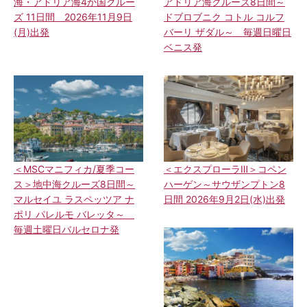
海・アドリア海4か国クルー
アドリア海クルーズ8日間～
ズ 11日間 2026年11月9日
ドブロブニク コトル コルフ
(月)出発
バーリ ザダル～ 毎週日曜日
ベニス発
＜MSCマニフィカ/夏季コー
＜エクスプローラⅢ＞コペン
ス＞地中海クルーズ8日間～
ハーゲン～サウザンプトン8
マルセイユ ラスペッツア ナ
日間 2026年9月2日(水)出発
ポリ パレルモ バレッタ～
毎週土曜日バルセロナ発