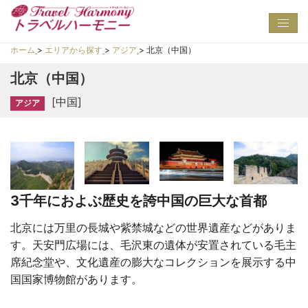
Toggl
navig
ホーム
>
エリアから探す
>
アジア
>
北京（中国）
北京（中国）
[中国]
アジア
3千年におよぶ歴史を誇中国の巨大な首都
北京には万里の長城や紫禁城などの世界遺産などがありま
す。天安門広場には、毛沢東の遺体が安置されている毛主
席紀念堂や、文化遺産の膨大なコレクションを展示する中
国国家博物館があります。